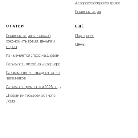
Авторское сопровождение
Комплектация
СТАТЬИ
ЕЩЁ
Комплектация как способ
Портфолио
сэкономить время, деньги и
Цены
нервы
Как меняется спрос на дизайн
Стоимость дизайна интерьера
Как изменились предпочтения
заказчиков
Стоимость ремонта в 2026 году
Дизайн интерьера частного
дома