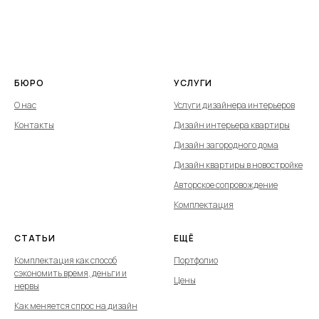
БЮРО
УСЛУГИ
О нас
Услуги дизайнера интерьеров
Контакты
Дизайн интерьера квартиры
Дизайн загородного дома
Дизайн квартиры в новостройке
Авторское сопровождение
Комплектация
СТАТЬИ
ЕЩЁ
Комплектация как способ
Портфолио
сэкономить время, деньги и
Цены
нервы
Как меняется спрос на дизайн